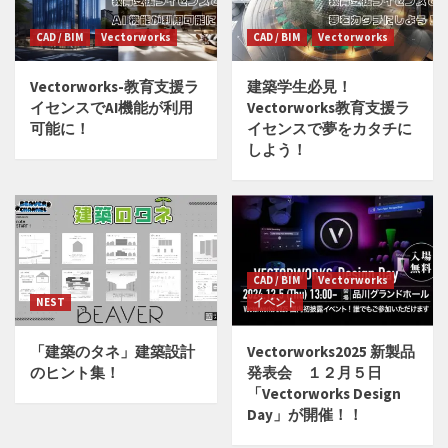
CAD / BIM
Vectorworks
CAD / BIM
Vectorworks
Vectorworks-教育支援ラ
建築学生必見！
イセンスでAI機能が利用
Vectorworks教育支援ラ
可能に！
イセンスで夢をカタチに
しよう！
CAD / BIM
Vectorworks
NEST
イベント
「建築のタネ」建築設計
Vectorworks2025 新製品
のヒント集！
発表会 １２月５日
「Vectorworks Design
Day」が開催！！