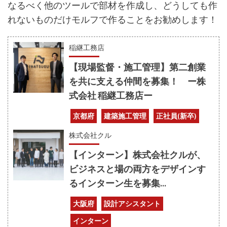
なるべく他のツールで部材を作成し、どうしても作
れないものだけモルフで作ることをお勧めします！
稲継工務店
【現場監督・施工管理】第二創業
を共に支える仲間を募集！ ー株
式会社 稲継工務店ー
京都府
建築施工管理
正社員(新卒)
株式会社クル
【インターン】株式会社クルが、
ビジネスと場の両方をデザインす
るインターン生を募集...
大阪府
設計アシスタント
インターン