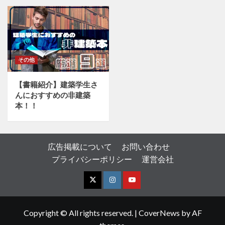
その他
【書籍紹介】建築学生さ
んにおすすめの非建築
本！！
広告掲載について
お問い合わせ
プライバシーポリシー
運営会社
X
I
Y
n
o
Copyright © All rights reserved.
|
CoverNews
by AF
s
u