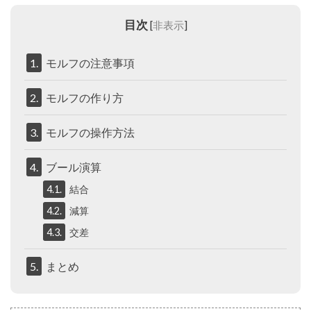
目次
[
非表示
]
1.
モルフの注意事項
2.
モルフの作り方
3.
モルフの操作方法
4.
ブール演算
4.1.
結合
4.2.
減算
4.3.
交差
5.
まとめ