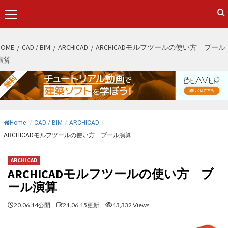
Primary
Menu
S
HOME
CAD / BIM
ARCHICAD
ARCHICADモルフツールの使い方 ブール
k
演算
i
p
t
o
c
Home
/
CAD / BIM
/
ARCHICAD
/
o
ARCHICADモルフツールの使い方 ブール演算
n
t
ARCHICAD
e
ARCHICADモルフツールの使い方 ブ
n
ール演算
t
20.06.14公開
21.06.15更新
13,332 Views