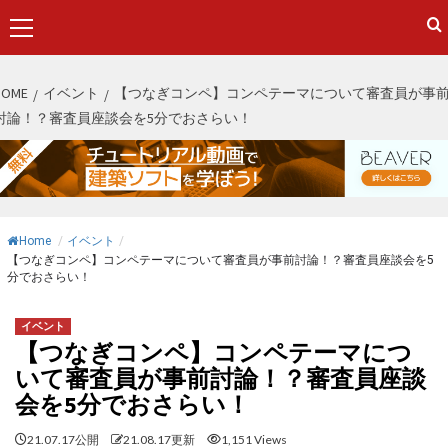
Primary
Menu
S
HOME
イベント
【つなぎコンペ】コンペテーマについて審査員が事
k
討論！？審査員座談会を5分でおさらい！
i
p
t
o
c
Home
/
イベント
/
o
【つなぎコンペ】コンペテーマについて審査員が事前討論！？審査員座談会を5
分でおさらい！
n
t
イベント
e
【つなぎコンペ】コンペテーマにつ
n
いて審査員が事前討論！？審査員座談
t
会を5分でおさらい！
21.07.17公開
21.08.17更新
1,151 Views