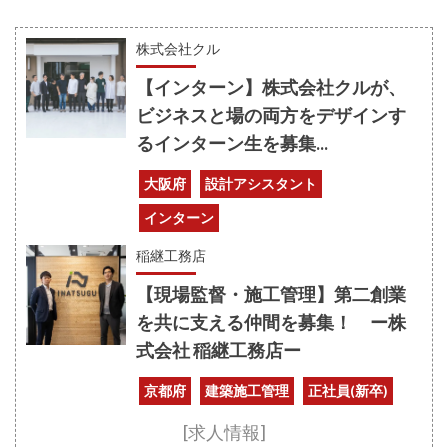
株式会社クル
【インターン】株式会社クルが、
ビジネスと場の両方をデザインす
るインターン生を募集...
大阪府
設計アシスタント
インターン
稲継工務店
【現場監督・施工管理】第二創業
を共に支える仲間を募集！ ー株
式会社 稲継工務店ー
京都府
建築施工管理
正社員(新卒)
[求人情報]