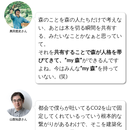
森のことを森の人たちだけで考えな
い、あとは木を切る瞬間を共有す
奥田悠史さん
る、みたいなことかなぁと思ってい
て。
それを
共有することで森が人格を帯
びてきて、”my 森”
ができるんです
よね。今はみんな
“my 森”
を持って
いない。(笑)
都会で僕らが吐いてるCO2を山で固
定してくれているっていう根本的な
山梨知彦さん
繋がりがあるわけで、そこを建築化