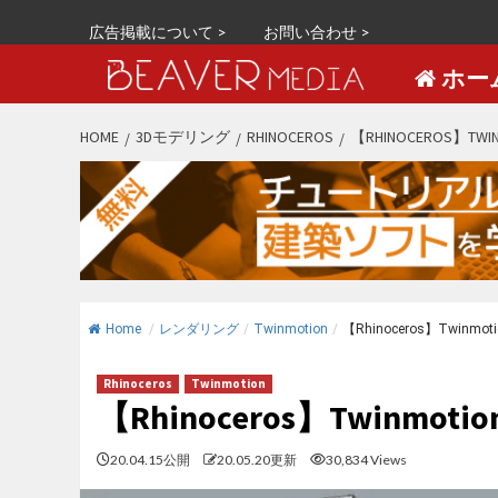
広告掲載について >
お問い合わせ >
ホー
S
HOME
3Dモデリング
RHINOCEROS
【RHINOCEROS】TWI
k
i
p
t
o
c
o
Home
/
レンダリング
/
Twinmotion
/
【Rhinoceros】Twinmot
n
t
Rhinoceros
Twinmotion
e
【Rhinoceros】Twinmoti
n
t
20.04.15公開
20.05.20更新
30,834 Views