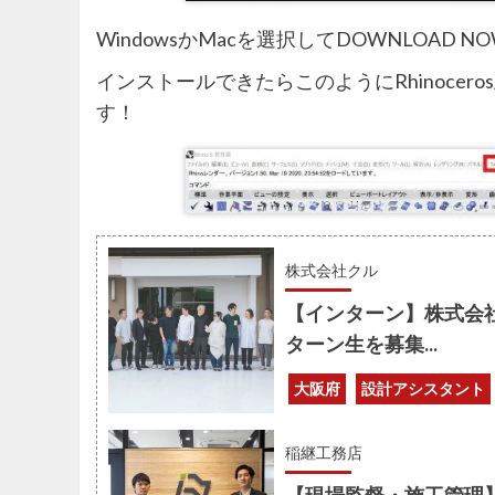
WindowsかMacを選択してDOWNLOAD
インストールできたらこのようにRhinocero
す！
株式会社クル
【インターン】株式会
ターン生を募集...
大阪府
設計アシスタント
稲継工務店
【現場監督・施工管理