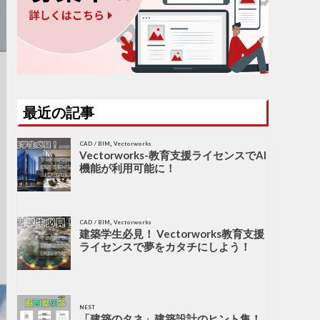
最近の記事
,
CAD / BIM
Vectorworks
Vectorworks-教育支援ライセンスでAI
機能が利用可能に！
,
CAD / BIM
Vectorworks
建築学生必見！ Vectorworks教育支援
ライセンスで夢をカタチにしよう！
NEST
「建築のタネ」建築設計のヒント集！