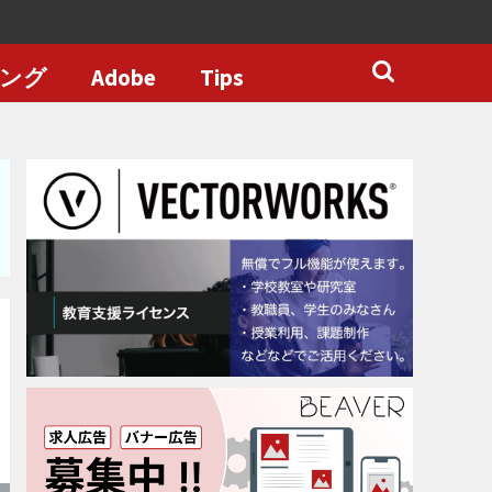
ング
Adobe
Tips