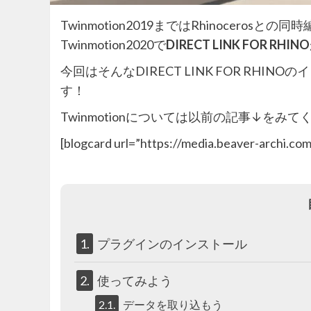
Twinmotion2019まではRhinocer
Twinmotion2020で
DIRECT LINK FOR RHINO
今回はそんなDIRECT LINK FOR RH
す！
Twinmotionについては以前の記事↓をみて
[blogcard url=”https://media.beaver-archi.co
1.
プラグインのインストール
2.
使ってみよう
2.1.
データを取り込もう