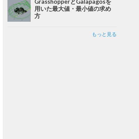
GrasshopperとGalapagosを
用いた最大値・最小値の求め
方
もっと見る