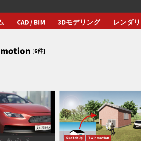
ム
CAD / BIM
3Dモデリング
レンダリ
nmotion
[6件]
SketchUp
Twinmotion