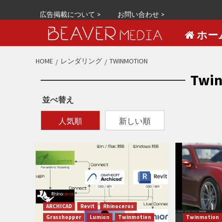
広告掲載について >
お問い合わせ >
ホー
S
HOME
レンダリング
TWINMOTION
k
Twi
i
p
並べ替え
t
o
人気順
新しい順
c
o
n
t
e
n
t
ARCHICAD
Revit
Rhinoceros
Grasshopper
Lumion
Twinmotion
Twinmotion