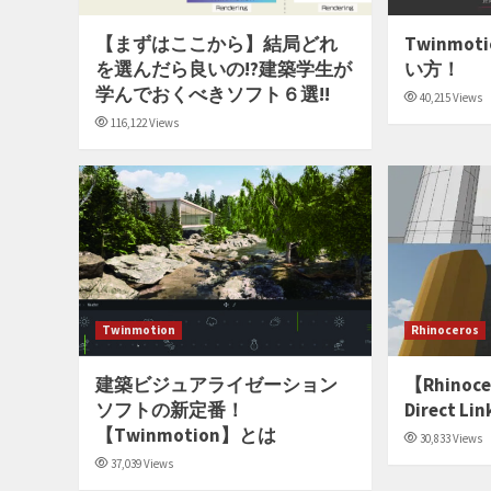
【まずはここから】結局どれ
Twinmo
を選んだら良いの!?建築学生が
い方！
学んでおくべきソフト６選!!
40,215 Views
116,122 Views
Twinmotion
Rhinoceros
建築ビジュアライゼーション
【Rhinoc
ソフトの新定番！
Direct 
【Twinmotion】とは
30,833 Views
37,039 Views