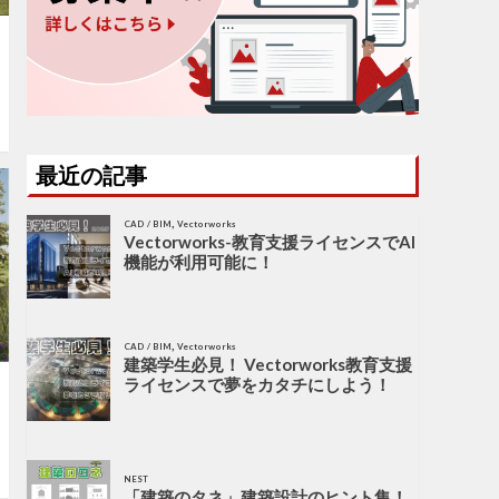
最近の記事
,
CAD / BIM
Vectorworks
Vectorworks-教育支援ライセンスでAI
機能が利用可能に！
,
CAD / BIM
Vectorworks
建築学生必見！ Vectorworks教育支援
ライセンスで夢をカタチにしよう！
NEST
「建築のタネ」建築設計のヒント集！