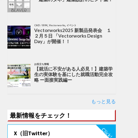
,
,
CAD / BIM
Vectorworks
イベント
Vectorworks2025 新製品発表会 １
２月５日 「Vectorworks Design
Day」が開催！！
お役立ち情報
【就活に不安がある人必見！】建築学
生の実体験を基にした就職活動完全攻
略 ー面接実践編ー
もっと見る
最新情報をチェック！
X（旧Twitter）