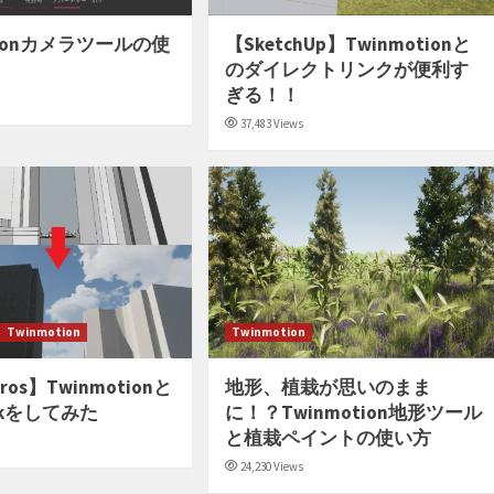
tionカメラツールの使
【SketchUp】Twinmotionと
のダイレクトリンクが便利す
ぎる！！
37,483 Views
Twinmotion
Twinmotion
eros】Twinmotionと
地形、植栽が思いのまま
Linkをしてみた
に！？Twinmotion地形ツール
と植栽ペイントの使い方
24,230 Views