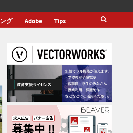
ング
Adobe
Tips