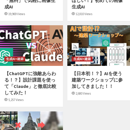
「無料」で気軽に画像生
ほしい！】初めての画像
成AI
生成AI
19,969 Views
12,810 Views
生成AI×建築
生成AI×建築
【ChatGPTに強敵あらわ
【日本初！？】AIを使う
る！？】設計課題を使っ
建築ワークショップに参
て「Claude」と徹底比較
加してきました！！
してみた！
2,680 Views
5,257 Views