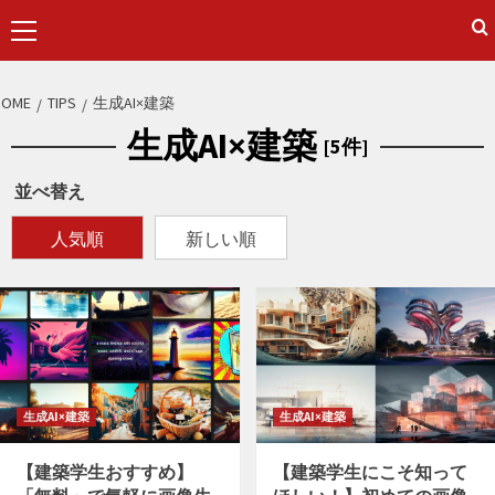
Primary
Menu
S
HOME
TIPS
生成AI×建築
k
生成AI×建築
[5件]
i
p
並べ替え
t
o
人気順
新しい順
c
o
n
t
e
n
生成AI×建築
生成AI×建築
t
【建築学生おすすめ】
【建築学生にこそ知って