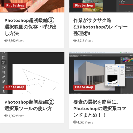
Photoshop
Photoshop
Photoshop超初級編③
作業がサクサク進
選択範囲の保存・呼び出
む!Photoshopのレイヤー
し方法
整理術!!
6,862 Views
5,716 Views
Photoshop
Photoshop
Photoshop超初級編②
要素の選択を簡単に。
選択系ツールの使い方
Photoshopの選択系コマ
ンドまとめ！！
4,902 Views
4,260 Views