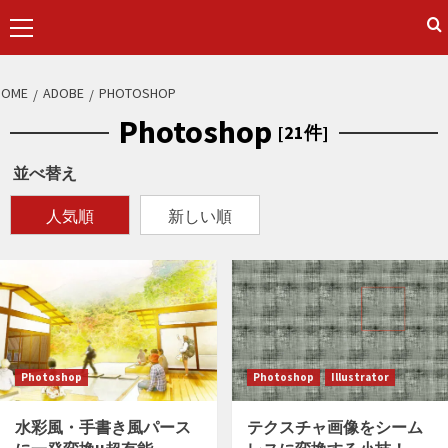
Primary
Menu
S
HOME
ADOBE
PHOTOSHOP
k
Photoshop
[21件]
i
p
並べ替え
t
o
人気順
新しい順
c
o
n
t
e
n
Photoshop
Photoshop
Illustrator
t
水彩風・手書き風パース
テクスチャ画像をシーム