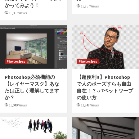
かってみよう！
13,857 Views
15,357 Views
Photoshop
Photoshop
Photoshop必須機能の
【超便利!!】Photoshop
【レイヤーマスク】あな
で人のポーズすらも自由
たは正しく理解してます
自在！？-パペットワープ
か？
の使い方-
13,049 Views
11,848 Views