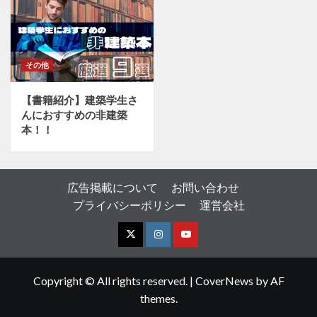
その他
【書籍紹介】建築学生さ
んにおすすめの非建築
本！！
広告掲載について
お問い合わせ
プライバシーポリシー
運営会社
X
I
Y
n
o
Copyright © All rights reserved.
|
CoverNews
by AF
s
u
themes.