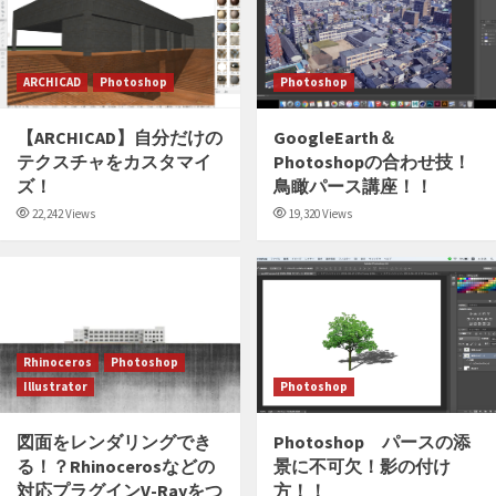
ARCHICAD
Photoshop
Photoshop
【ARCHICAD】自分だけの
GoogleEarth＆
テクスチャをカスタマイ
Photoshopの合わせ技！
ズ！
鳥瞰パース講座！！
22,242 Views
19,320 Views
Rhinoceros
Photoshop
Illustrator
Photoshop
図面をレンダリングでき
Photoshop パースの添
る！？Rhinocerosなどの
景に不可欠！影の付け
対応プラグインV-Rayをつ
方！！