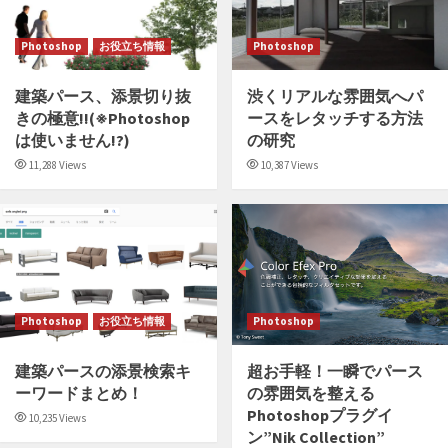
Photoshop
お役立ち情報
Photoshop
建築パース、添景切り抜
渋くリアルな雰囲気へパ
きの極意!!(※Photoshop
ースをレタッチする方法
は使いません!?)
の研究
11,288 Views
10,387 Views
Photoshop
お役立ち情報
Photoshop
建築パースの添景検索キ
超お手軽！一瞬でパース
ーワードまとめ！
の雰囲気を整える
Photoshopプラグイ
10,235 Views
ン”Nik Collection”