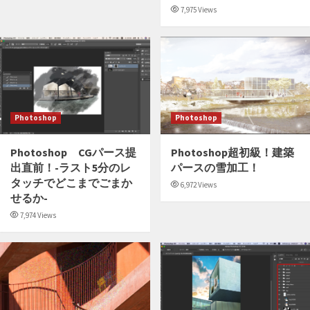
7,975 Views
Photoshop
Photoshop
Photoshop CGパース提
Photoshop超初級！建築
出直前！-ラスト5分のレ
パースの雪加工！
タッチでどこまでごまか
6,972 Views
せるか-
7,974 Views