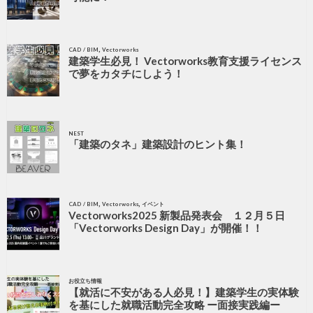
,
CAD / BIM
Vectorworks
建築学生必見！ Vectorworks教育支援ライセンス
で夢をカタチにしよう！
NEST
「建築のタネ」建築設計のヒント集！
,
,
CAD / BIM
Vectorworks
イベント
Vectorworks2025 新製品発表会 １２月５日
「Vectorworks Design Day」が開催！！
お役立ち情報
【就活に不安がある人必見！】建築学生の実体験
を基にした就職活動完全攻略 ー面接実践編ー