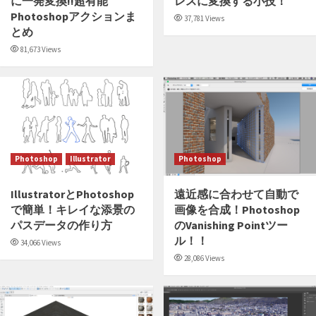
に一発変換!!超有能
レスに変換する小技！
Photoshopアクションま
37,781 Views
とめ
81,673 Views
Photoshop
Illustrator
Photoshop
IllustratorとPhotoshop
遠近感に合わせて自動で
で簡単！キレイな添景の
画像を合成！Photoshop
パスデータの作り方
のVanishing Pointツー
ル！！
34,066 Views
28,086 Views