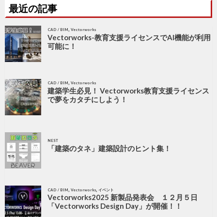
最近の記事
,
CAD / BIM
Vectorworks
Vectorworks-教育支援ライセンスでAI機能が利用
可能に！
,
CAD / BIM
Vectorworks
建築学生必見！ Vectorworks教育支援ライセンス
で夢をカタチにしよう！
NEST
「建築のタネ」建築設計のヒント集！
,
,
CAD / BIM
Vectorworks
イベント
Vectorworks2025 新製品発表会 １２月５日
「Vectorworks Design Day」が開催！！