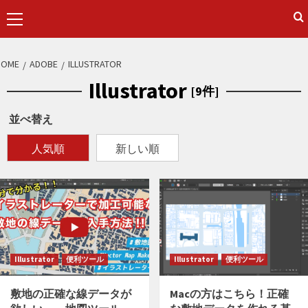
Primary
Menu
S
HOME
ADOBE
ILLUSTRATOR
k
Illustrator
[9件]
i
p
並べ替え
t
o
人気順
新しい順
c
o
n
t
e
n
Illustrator
便利ツール
Illustrator
便利ツール
t
敷地の正確な線データが
Macの方はこちら！正確