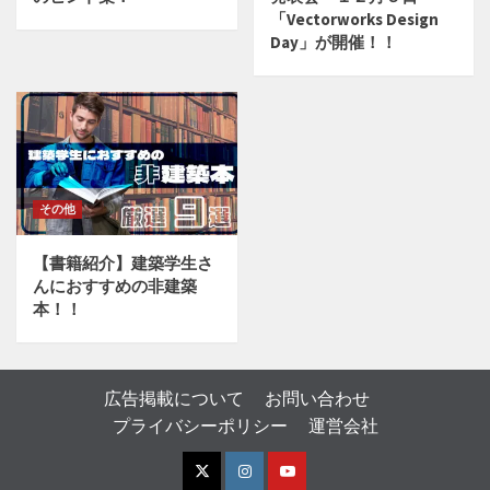
「Vectorworks Design
Day」が開催！！
その他
【書籍紹介】建築学生さ
んにおすすめの非建築
本！！
広告掲載について
お問い合わせ
プライバシーポリシー
運営会社
X
I
Y