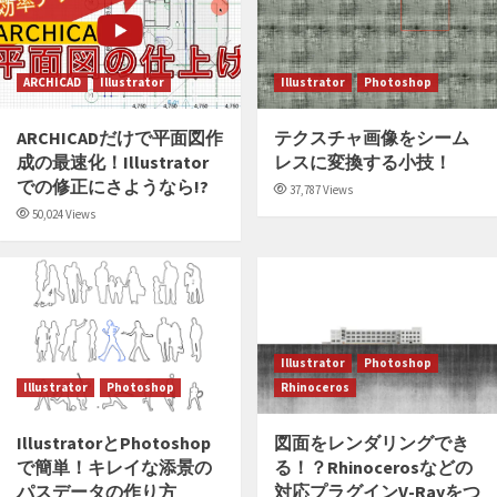
ARCHICAD
Illustrator
Illustrator
Photoshop
ARCHICADだけで平面図作
テクスチャ画像をシーム
成の最速化！Illustrator
レスに変換する小技！
での修正にさようなら!?
37,787 Views
50,024 Views
Illustrator
Photoshop
Illustrator
Photoshop
Rhinoceros
IllustratorとPhotoshop
図面をレンダリングでき
で簡単！キレイな添景の
る！？Rhinocerosなどの
パスデータの作り方
対応プラグインV-Rayをつ