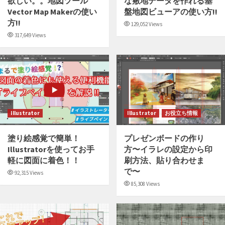
欲しい。。地図ツール
な敷地データを作れる基
Vector Map Makerの使い
盤地図ビューアの使い方!!
方!!
129,052 Views
317,649 Views
Illustrator
Illustrator
お役立ち情報
塗り絵感覚で簡単！
プレゼンボードの作り
Illustratorを使ってお手
方〜イラレの設定から印
軽に図面に着色！！
刷方法、貼り合わせま
で〜
92,315 Views
85,308 Views