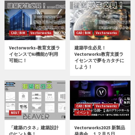
CAD / BIM
Vectorworks
CAD / BIM
Vectorworks
Vectorworks-教育支援ラ
建築学生必見！
イセンスでAI機能が利用
Vectorworks教育支援ラ
可能に！
イセンスで夢をカタチに
しよう！
CAD / BIM
Vectorworks
NEST
イベント
「建築のタネ」建築設計
Vectorworks2025 新製品
のヒント集！
発表会 １２月５日