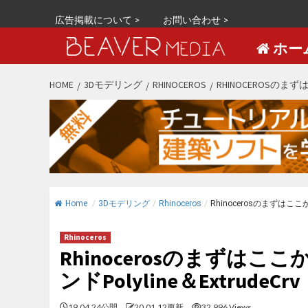
広告掲載について >
お問い合わせ >
ホー
S
HOME
3Dモデリング
RHINOCEROS
RHINOCEROSのま
k
i
p
t
o
c
o
Home
/
3Dモデリング
/
Rhinoceros
/
Rhinocerosのまずはここ
n
t
Rhinoceros
e
Rhinocerosのまずは
n
ンドPolyline＆ExtrudeCrv
t
19.04.24公開
20.01.12更新
32,996 Views