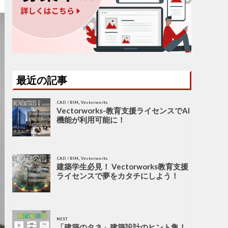
最近の記事
,
CAD / BIM
Vectorworks
Vectorworks-教育支援ライセンスでAI
機能が利用可能に！
,
CAD / BIM
Vectorworks
建築学生必見！ Vectorworks教育支援
ライセンスで夢をカタチにしよう！
NEST
「建築のタネ」建築設計のヒント集！