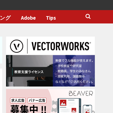
ング
Adobe
Tips