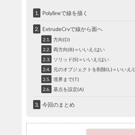
1.
Polylineで線を描く
2.
ExtrudeCrvで線から面へ
2.1.
方向(D)
2.2.
両方向(B)＝いいえ/はい
2.3.
ソリッド(S)＝いいえ/はい
2.4.
元のオブジェクトを削除(L)＝いいえ/
2.5.
境界まで(T)
2.6.
基点を設定(A)
3.
今回のまとめ