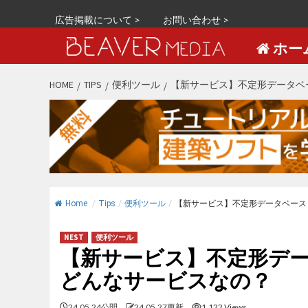
広告掲載について >
お問い合わせ >
ホー
S
HOME
TIPS
便利ツール
【新サービス】不定形データベース
k
i
p
t
o
c
o
Home
/
Tips
/
便利ツール
/
【新サービス】不定形データベース「B
n
t
NEST
便利ツール
e
【新サービス】不定形データベ
n
どんなサービスなの？
t
24.05.24公開
24.05.27更新
1,122 Views