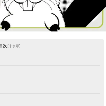
目次
[
非表示
]