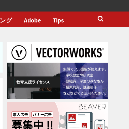
ング
Adobe
Tips