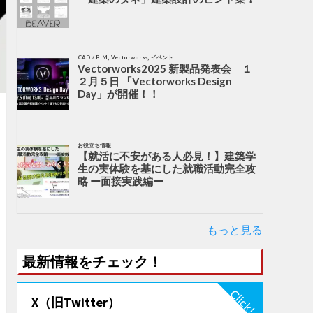
,
,
CAD / BIM
Vectorworks
イベント
Vectorworks2025 新製品発表会 １
２月５日 「Vectorworks Design
Day」が開催！！
お役立ち情報
【就活に不安がある人必見！】建築学
生の実体験を基にした就職活動完全攻
略 ー面接実践編ー
もっと見る
最新情報をチェック！
X（旧Twitter）