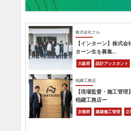
株式会社クル
【インターン】株式会
ターン生を募集...
大阪府
設計アシスタント
稲継工務店
【現場監督・施工管理
稲継工務店ー
京都府
建築施工管理
正