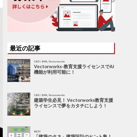
最近の記事
,
CAD / BIM
Vectorworks
Vectorworks-教育支援ライセンスでAI
機能が利用可能に！
,
CAD / BIM
Vectorworks
建築学生必見！ Vectorworks教育支援
ライセンスで夢をカタチにしよう！
NEST
「建築のタネ」建築設計のヒント集！