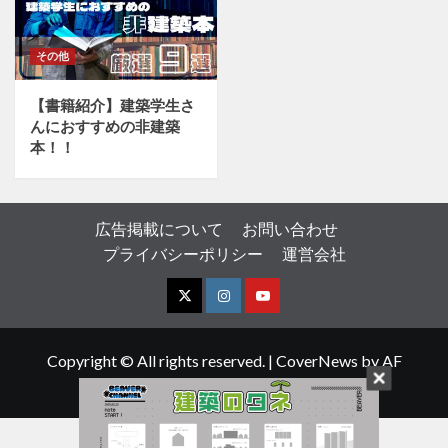
その他
【書籍紹介】建築学生さ
んにおすすめの非建築
本！！
広告掲載について
お問い合わせ
プライバシーポリシー
運営会社
X
I
Y
n
o
Copyright © All rights reserved.
|
CoverNews
by AF
s
u
themes.
t
T
a
u