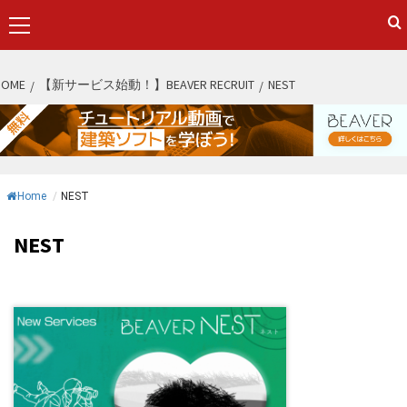
Primary
Menu
S
HOME
【新サービス始動！】BEAVER RECRUIT
NEST
k
i
p
t
o
Home
/
NEST
c
o
NEST
n
t
e
n
t