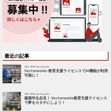
最近の記事
,
CAD / BIM
Vectorworks
Vectorworks-教育支援ライセンスでAI機能が利用
可能に！
,
CAD / BIM
Vectorworks
建築学生必見！ Vectorworks教育支援ライセンス
で夢をカタチにしよう！