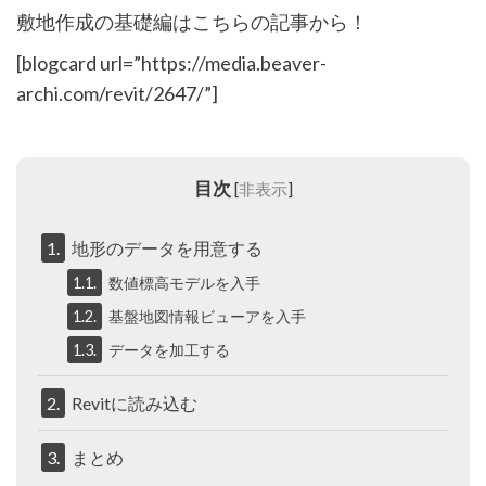
敷地作成の基礎編はこちらの記事から！
[blogcard url=”https://media.beaver-
archi.com/revit/2647/”]
目次
[
非表示
]
1.
地形のデータを用意する
1.1.
数値標高モデルを入手
1.2.
基盤地図情報ビューアを入手
1.3.
データを加工する
2.
Revitに読み込む
3.
まとめ