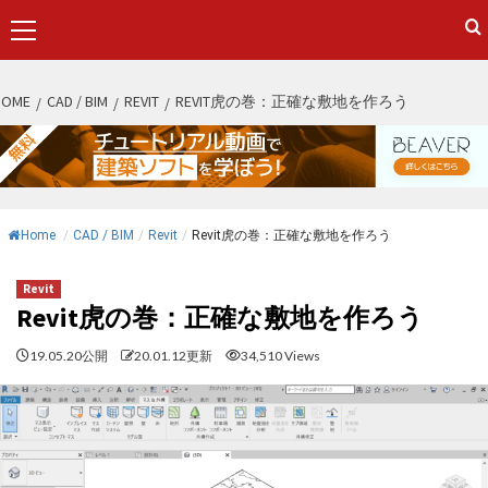
Primary
Menu
S
HOME
CAD / BIM
REVIT
REVIT虎の巻：正確な敷地を作ろう
k
i
p
t
o
Home
/
CAD / BIM
/
Revit
/
Revit虎の巻：正確な敷地を作ろう
c
o
Revit
n
Revit虎の巻：正確な敷地を作ろう
t
19.05.20公開
20.01.12更新
34,510 Views
e
n
t