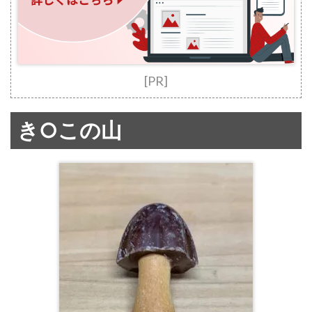
[PR]
き○この山