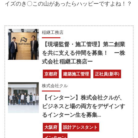
イズのき〇この山があったらハッピーですよね！？
稲継工務店
【現場監督・施工管理】第二創業
を共に支える仲間を募集！ ー株
式会社 稲継工務店ー
京都府
建築施工管理
正社員(新卒)
株式会社クル
【インターン】株式会社クルが、
ビジネスと場の両方をデザインす
るインターン生を募集...
大阪府
設計アシスタント
インターン