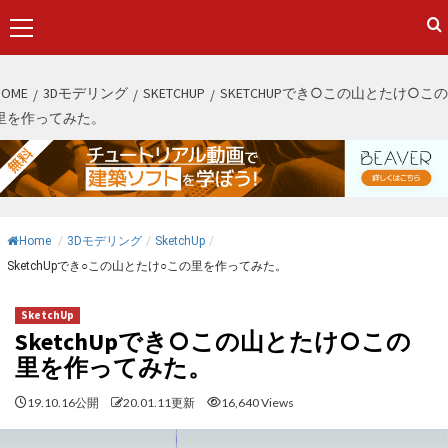
Primary
Menu
S
HOME
3Dモデリング
SKETCHUP
SKETCHUPでき○この山とたけ○この
k
里を作ってみた。
i
p
t
o
c
Home
/
3Dモデリング
/
SketchUp
/
o
SketchUpでき○この山とたけ○この里を作ってみた。
n
t
SketchUp
e
SketchUpでき○この山とたけ○この
n
里を作ってみた。
t
19.10.16公開
20.01.11更新
16,640 Views