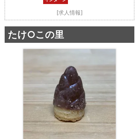
[求人情報]
たけ○この里